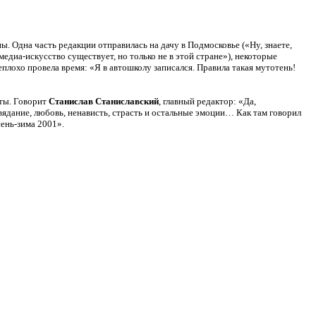
ы. Одна часть редакции отправилась на дачу в Подмосковье («Ну, знаете,
едиа-искусство существует, но только не в этой стране»), некоторые
плохо провела время: «Я в автошколу записался. Правила такая мутотень!
еты. Говорит
Станислав Станиславский
, главный редактор: «Да,
вядание, любовь, ненависть, страсть и остальные эмоции… Как там говорил
сень-зима 2001».