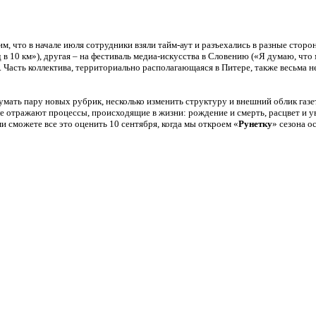
м, что в начале июля сотрудники взяли тайм-аут и разъехались в разные сторон
в 10 км»), другая – на фестиваль медиа-искусства в Словению («Я думаю, что м
Часть коллектива, территориально располагающаяся в Питере, также весьма не
умать пару новых рубрик, несколько изменить структуру и внешний облик газ
ле отражают процессы, происходящие в жизни: рождение и смерть, расцвет и у
ми сможете все это оценить 10 сентября, когда мы откроем «
Рунетку
» сезона о