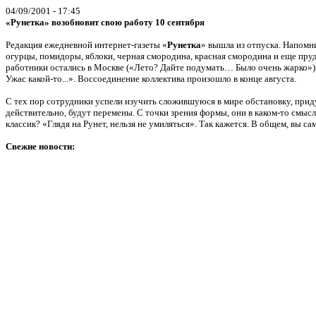
04/09/2001 - 17:45
«Рунетка» возобновит свою работу 10 сентября
Редакция ежедневной интернет-газеты «
Рунетка
» вышла из отпуска. Напомни
огурцы, помидоры, яблоки, черная смородина, красная смородина и еще пруд 
работники остались в Москве («Лето? Дайте подумать… Было очень жарко»). 
Ужас какой-то...». Воссоединение коллектива произошло в конце августа.
С тех пор сотрудники успели изучить сложившуюся в мире обстановку, прид
действительно, будут перемены. С точки зрения формы, они в каком-то смыс
классик? «Глядя на Рунет, нельзя не умиляться». Так кажется. В общем, вы са
Свежие новости: