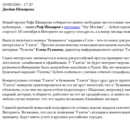
10/09/2001 - 17:47
Двойня Шакирова
Новый проект Рафа Шакирова собирается занять свободные места в нише газ
аудитория
, – заявил
Раф Шакиров
в
интервью
"Эху Москвы", –
будет гораз
стартует 18 сентября в Интернете по адресу www.gzt.ru, а к концу месяца поя
Выпуск пилотного номера "бумажного" издания в Сети – что-то новое для рос
интересное в "Газете".
"Просто возможности позволяют нам начать выходить
интервью "Рунетке"
Елена Рузакова
, директор информационного центра "Га
Самое интересное заключается в новом для российской прессы принципе пос
логотипом: онлайновым и офлайновым. У "Газеты" не будет интернет-верси
развитием Интернета были вынуждены выходить в Рунет. Мы же начинаем 
бумажный вариант "Газеты" будет создаться с учетом сетевой специфики
Концептуально сетевая "Газета" и бумажная "Газета" будут друг другу идент
"Газета" намерена ориентироваться на тот же круг читателей, что и "бумажна
объяснить, если что-то происходит (переговоры с Шароном, например), ка
изданий, которые, в общем-то, работают на тот же средний класс, и занять по
любом случае понятно, что это задача нескольких ближайших месяцев.
Главной причиной невысокой популярности сетевых версия лидеров газетног
Интернета. Возможно, что после появления "Газеты" ситуация в значительно
принципу, будут иметь успех в крупных российских городах.