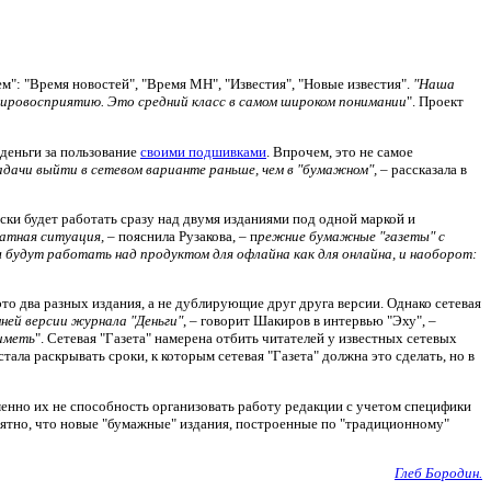
": "Время новостей", "Время МН", "Известия", "Новые известия".
"Наша
мировосприятию. Это средний класс в самом широком понимании
". Проект
 деньги за пользование
своими подшивками
. Впрочем, это не самое
дачи выйти в сетевом варианте раньше, чем в "бумажном",
– рассказала в
ки будет работать сразу над двумя изданиями под одной маркой и
ратная ситуация,
– пояснила Рузакова, – п
режние бумажные "газеты" с
удут работать над продуктом для офлайна как для онлайна, и наоборот:
это два разных издания, а не дублирующие друг друга версии. Однако сетевая
ней версии журнала "Деньги"
, – говорит Шакиров в интервью "Эху",
–
 иметь
". Сетевая "Газета" намерена отбить читателей у известных сетевых
стала раскрывать сроки, к которым сетевая "Газета" должна это сделать, но в
менно их не способность организовать работу редакции с учетом специфики
роятно, что новые "бумажные" издания, построенные по "традиционному"
Глеб Бородин.