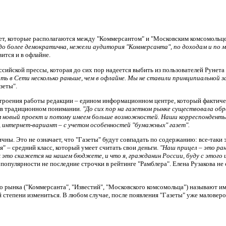
ет, которые располагаются между "Коммерсантом" и "Московским комсомольцем
до более демократична, нежели аудитория "Коммерсанта", по доходам и по 
вится и в офлайне.
сийской прессы, которая до сих пор надеется выбить из пользователей Рунета
 в Сети несколько раньше, чем в офлайне. Мы не ставили принципиальной за
зеты".
троения работы редакции – едином информационном центре, который фактичес
и в традиционном понимании.
"До сих пор на газетном рынке существовала об
новый проект и потому имеем больше возможностей. Наши корреспонденты б
, интернет-вариант
–
с учетом особенностей "бумажных" газет".
ичны. Это не означает, что "Газеты" будут совпадать по содержанию: все-таки 
я" – средний класс, который умеет считать свои деньги.
"Наш прицел – это ран
к это скажется на нашем бюджете, и что я, гражданин России, буду с этого
 популярности не последние строчки в рейтинге "Рамблера". Елена Рузакова не 
о рынка ("Коммерсанта", "Известий", "Московского комсомольца") называют и
й степени измениться. В любом случае, после появления "Газеты" уже малове