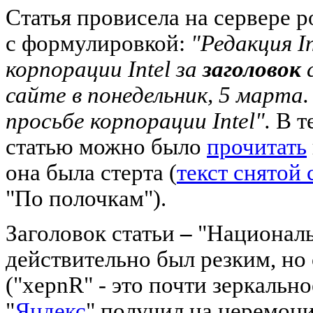
Статья провисела на сервере р
с формулировкой:
"Редакция I
корпорации Intel за
заголовок
с
сайте в понедельник, 5 марта.
просьбе корпорации Intel".
В т
статью можно было
прочитать
она была стерта (
текст снятой 
"По полочкам").
Заголовок статьи
–
"Националь
действительно был резким, н
("xeрnR" - это почти зеркальн
"
Яндекс
" получил на церемони