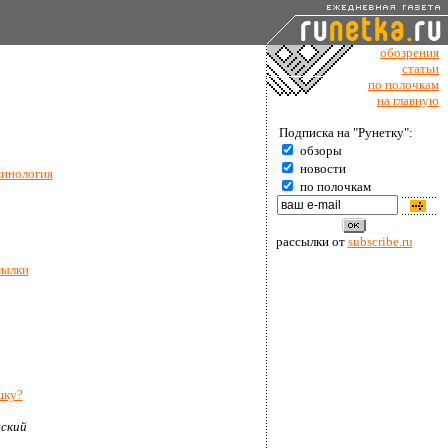
обозрения
статьи
по полочкам
на главную
Подписка на "Рунетку":
обзоры
новости
кинология
по полочкам
рассылки от
subscribe.ru
мылки
шку?
ский