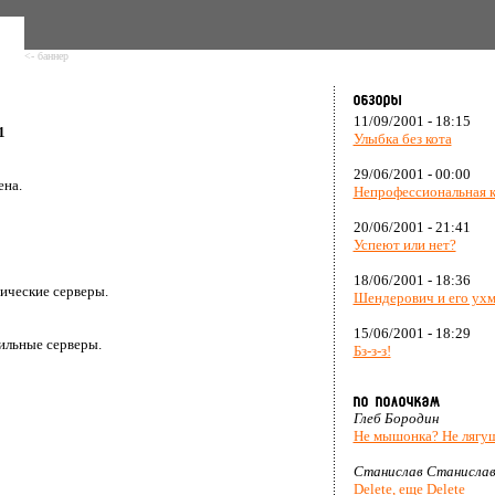
<- баннер
11/09/2001 - 18:15
1
Улыбка без кота
29/06/2001 - 00:00
ена.
Непрофессиональная 
20/06/2001 - 21:41
Успеют или нет?
18/06/2001 - 18:36
зические серверы.
Шендерович и его ух
15/06/2001 - 18:29
ильные серверы.
Бз-з-з!
Глеб Бородин
Не мышонка? Не лягу
Станислав Станислав
Delete, еще Delete