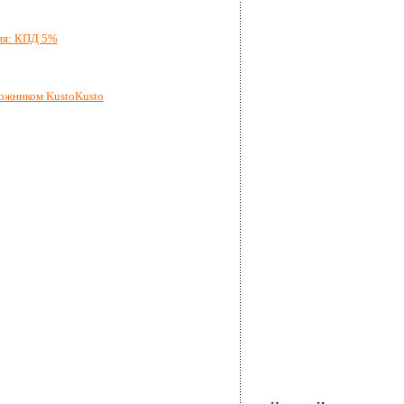
ия: КПД 5%
ожником KustoKusto