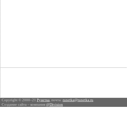
Copyright © 2000–21
Рунетка
, почта:
runetka@runetka.ru
.
Создание сайта – компания
@Division