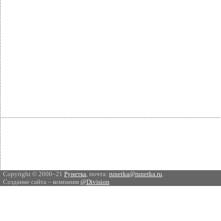
Copyright © 2000–21
Рунетка
, почта:
runetka@runetka.ru
.
Создание сайта – компания
@Division