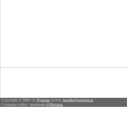
Copyright © 2000–21
Рунетка
, почта:
runetka@runetka.ru
.
Создание сайта – компания
@Division