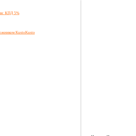
ия: КПД 5%
ожником KustoKusto