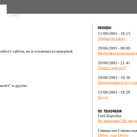
<- баннер
11/09/2001 - 18:15
Улыбка без кота
29/06/2001 - 00:00
работу сайтов, но и отключил в серверной
Непрофессиональная 
20/06/2001 - 21:41
Успеют или нет?
18/06/2001 - 18:36
Шендерович и его ух
онет" и другие.
15/06/2001 - 18:29
Бз-з-з!
Глеб Бородин
Не мышонка? Не лягу
Станислав Станислав
Delete, еще Delete