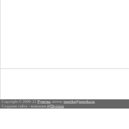
Copyright © 2000–21
Рунетка
, почта:
runetka@runetka.ru
.
Создание сайта – компания
@Division