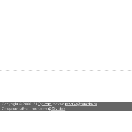
Copyright © 2000–21
Рунетка
, почта:
runetka@runetka.ru
.
Создание сайта – компания
@Division