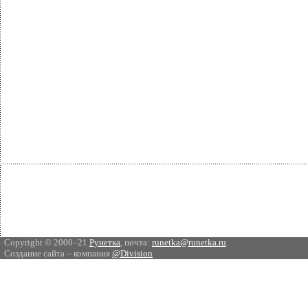
Copyright © 2000–21
Рунетка
, почта:
runetka@runetka.ru
.
Создание сайта – компания
@Division